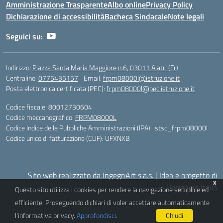
Amministrazione Trasparente
Albo online
Privacy Policy
Dichiarazione di accessibilità
Bacheca Sindacale
Note legali
Seguici su:
Indirizzo:
Piazza Santa Maria Maggiore n.6, 03011 Alatri (Fr)
Centralino:
0775435157
Email:
frpm08000l@istruzione.it
Posta elettronica certificata (PEC):
frpm08000l@pec.istruzione.it
Codice fiscale: 80012730604
Codice meccanografico:
FRPM08000L
Codice Indice delle Pubbliche Amministrazioni (IPA): istsc_frpm08000l
Codice unico di fatturazione (CUF): UFXNXB
Sito web realizzato da IngegnArt s.a.s.
|
Idea e progetto di
x
Designers Italia
Questo sito utilizza i cookies per rendere la navigazione semplice ed
efficiente. Proseguendo dichiari di voler accettare automaticamente
l'informativa privacy.
Approfondisci
.
Chiudi