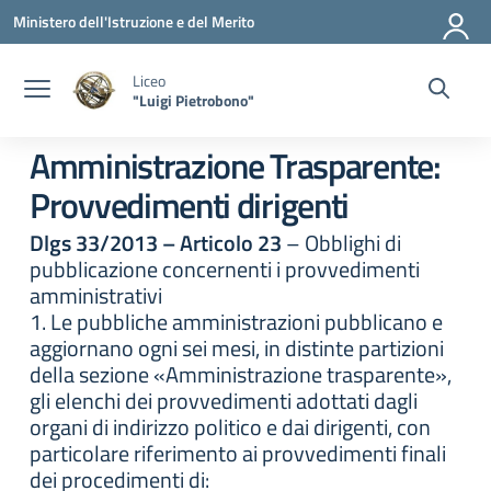
Vai ai contenuti
Vai al menu di navigazione
Vai al footer
Ministero dell'Istruzione e del Merito
Liceo
"Luigi Pietrobono"
Amministrazione Trasparente:
Provvedimenti dirigenti
Dlgs 33/2013 – Articolo 23
– Obblighi di
pubblicazione concernenti i provvedimenti
amministrativi
1. Le pubbliche amministrazioni pubblicano e
aggiornano ogni sei mesi, in distinte partizioni
della sezione «Amministrazione trasparente»,
gli elenchi dei provvedimenti adottati dagli
organi di indirizzo politico e dai dirigenti, con
particolare riferimento ai provvedimenti finali
dei procedimenti di: