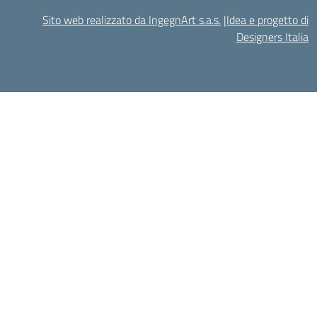
Sito web realizzato da IngegnArt s.a.s.
|
Idea e progetto di
Designers Italia