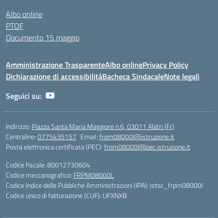
Albo online
PTOF
Documento 15 maggio
Amministrazione Trasparente
Albo online
Privacy Policy
Dichiarazione di accessibilità
Bacheca Sindacale
Note legali
Seguici su:
Indirizzo:
Piazza Santa Maria Maggiore n.6, 03011 Alatri (Fr)
Centralino:
0775435157
Email:
frpm08000l@istruzione.it
Posta elettronica certificata (PEC):
frpm08000l@pec.istruzione.it
Codice fiscale: 80012730604
Codice meccanografico:
FRPM08000L
Codice Indice delle Pubbliche Amministrazioni (IPA): istsc_frpm08000l
Codice unico di fatturazione (CUF): UFXNXB