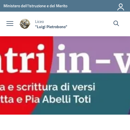
Vai ai contenuti
Vai al menu di navigazione
Vai al footer
Ministero dell'Istruzione e del Merito
Liceo
"Luigi Pietrobono"