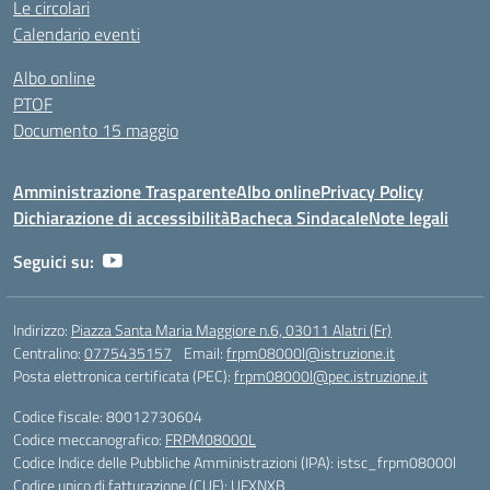
Le circolari
Calendario eventi
Albo online
PTOF
Documento 15 maggio
Amministrazione Trasparente
Albo online
Privacy Policy
Dichiarazione di accessibilità
Bacheca Sindacale
Note legali
Seguici su:
Indirizzo:
Piazza Santa Maria Maggiore n.6, 03011 Alatri (Fr)
Centralino:
0775435157
Email:
frpm08000l@istruzione.it
Posta elettronica certificata (PEC):
frpm08000l@pec.istruzione.it
Codice fiscale: 80012730604
Codice meccanografico:
FRPM08000L
Codice Indice delle Pubbliche Amministrazioni (IPA): istsc_frpm08000l
Codice unico di fatturazione (CUF): UFXNXB