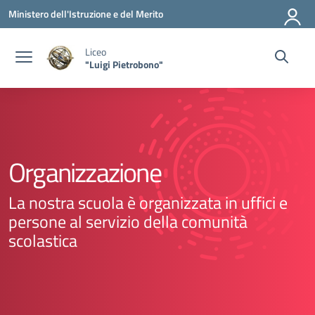
Vai ai contenuti
Vai al menu di navigazione
Vai al footer
Ministero dell'Istruzione e del Merito
Liceo
"Luigi Pietrobono"
Organizzazione
La nostra scuola è organizzata in uffici e
persone al servizio della comunità
scolastica