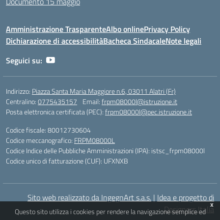
Documento 15 maggio
Amministrazione Trasparente
Albo online
Privacy Policy
Dichiarazione di accessibilità
Bacheca Sindacale
Note legali
Seguici su:
Indirizzo:
Piazza Santa Maria Maggiore n.6, 03011 Alatri (Fr)
Centralino:
0775435157
Email:
frpm08000l@istruzione.it
Posta elettronica certificata (PEC):
frpm08000l@pec.istruzione.it
Codice fiscale: 80012730604
Codice meccanografico:
FRPM08000L
Codice Indice delle Pubbliche Amministrazioni (IPA): istsc_frpm08000l
Codice unico di fatturazione (CUF): UFXNXB
Sito web realizzato da IngegnArt s.a.s.
|
Idea e progetto di
x
Designers Italia
Questo sito utilizza i cookies per rendere la navigazione semplice ed