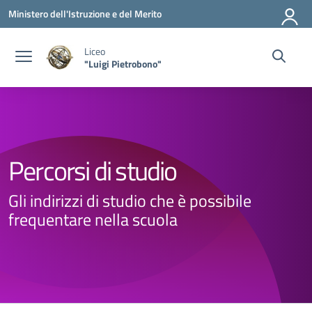
Vai ai contenuti
Vai al menu di navigazione
Vai al footer
Ministero dell'Istruzione e del Merito
Liceo
"Luigi Pietrobono"
Percorsi di studio
Gli indirizzi di studio che è possibile
frequentare nella scuola