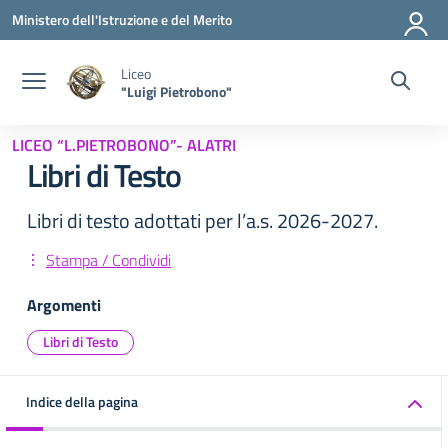
Vai ai contenuti
Vai al menu di navigazione
Vai al footer
Ministero dell'Istruzione e del Merito
Liceo
"Luigi Pietrobono"
LICEO “L.PIETROBONO”- ALATRI
Libri di Testo
Libri di testo adottati per l’a.s. 2026-2027.
Stampa / Condividi
Argomenti
Libri di Testo
Indice della pagina