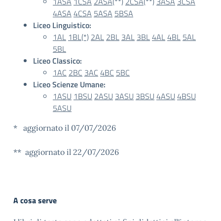
1ASA
1CSA
2ASA
(**)
2CSA
(**)
3ASA
3CSA
4ASA
4CSA
5ASA
5BSA
Liceo Linguistico:
1AL
1BL(*)
2AL
2BL
3AL
3BL
4AL
4BL
5AL
5BL
Liceo Classico:
1AC
2BC
3AC
4BC
5BC
Liceo Scienze Umane:
1ASU
1BSU
2ASU
3ASU
3BSU
4ASU
4BSU
5ASU
* aggiornato il 07/07/2026
** aggiornato il 22/07/2026
A cosa serve