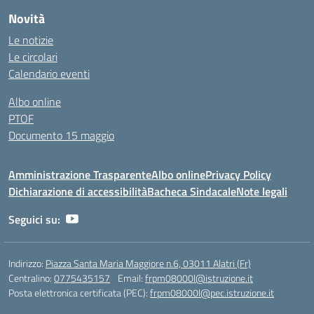
Novità
Le notizie
Le circolari
Calendario eventi
Albo online
PTOF
Documento 15 maggio
Amministrazione Trasparente
Albo online
Privacy Policy
Dichiarazione di accessibilità
Bacheca Sindacale
Note legali
Seguici su:
Indirizzo:
Piazza Santa Maria Maggiore n.6, 03011 Alatri (Fr)
Centralino:
0775435157
Email:
frpm08000l@istruzione.it
Posta elettronica certificata (PEC):
frpm08000l@pec.istruzione.it