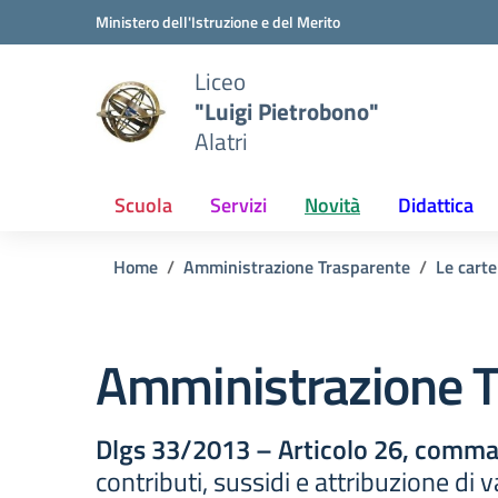
Vai ai contenuti
Vai al menu di navigazione
Vai al footer
Ministero dell'Istruzione e del Merito
Liceo
"Luigi Pietrobono"
Alatri
Scuola
Servizi
Novità
Didattica
Home
Amministrazione Trasparente
Le carte
Amministrazione T
Dlgs 33/2013 – Articolo 26, comma 
contributi, sussidi e attribuzione di 