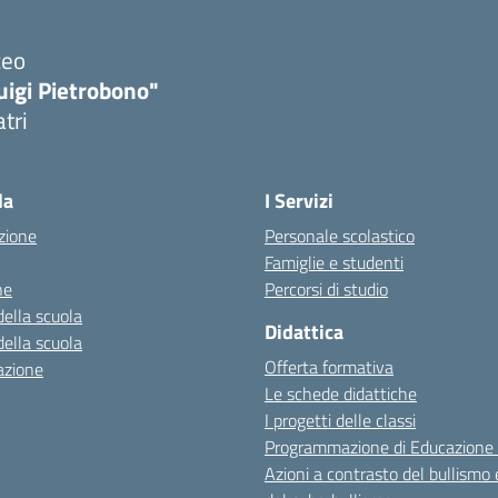
ceo
uigi Pietrobono"
atri
la
I Servizi
zione
Personale scolastico
Famiglie e studenti
ne
Percorsi di studio
della scuola
Didattica
della scuola
Offerta formativa
azione
Le schede didattiche
I progetti delle classi
Programmazione di Educazione 
Azioni a contrasto del bullismo 