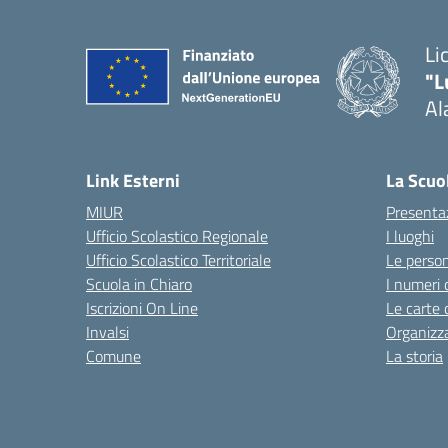
Li
"L
Al
Link Esterni
La Scuo
MIUR
Presenta
Ufficio Scolastico Regionale
I luoghi
Ufficio Scolastico Territoriale
Le perso
Scuola in Chiaro
I numeri 
Iscrizioni On Line
Le carte 
Invalsi
Organizz
Comune
La storia