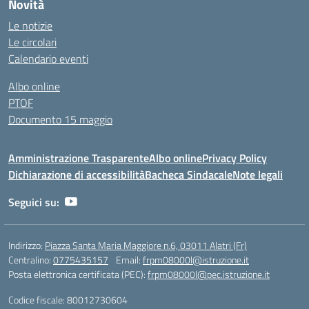
Novità
Le notizie
Le circolari
Calendario eventi
Albo online
PTOF
Documento 15 maggio
Amministrazione Trasparente
Albo online
Privacy Policy
Dichiarazione di accessibilità
Bacheca Sindacale
Note legali
Seguici su:
Indirizzo:
Piazza Santa Maria Maggiore n.6, 03011 Alatri (Fr)
Centralino:
0775435157
Email:
frpm08000l@istruzione.it
Posta elettronica certificata (PEC):
frpm08000l@pec.istruzione.it
Codice fiscale: 80012730604