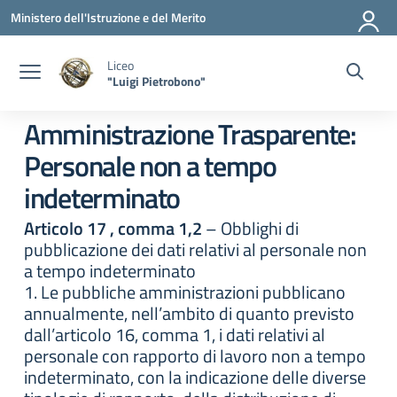
Vai ai contenuti
Vai al menu di navigazione
Vai al footer
Ministero dell'Istruzione e del Merito
Liceo
"Luigi Pietrobono"
Amministrazione Trasparente:
Personale non a tempo
indeterminato
Articolo 17 , comma 1,2
– Obblighi di
pubblicazione dei dati relativi al personale non
a tempo indeterminato
1. Le pubbliche amministrazioni pubblicano
annualmente, nell’ambito di quanto previsto
dall’articolo 16, comma 1, i dati relativi al
personale con rapporto di lavoro non a tempo
indeterminato, con la indicazione delle diverse