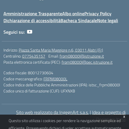
Amministrazione Trasparente
Albo online
Privacy Policy
Dichiarazione di accessibilità
Bacheca Sindacale
Note legali
Seguici su:
Indirizzo:
Piazza Santa Maria Maggiore n.6, 03011 Alatri (Fr)
Centralino:
0775435157
Email:
frpm08000l@istruzione.it
Posta elettronica certificata (PEC):
frpm08000l@pec.istruzione.it
Codice fiscale: 80012730604
Codice meccanografico:
FRPM08000L
Codice Indice delle Pubbliche Amministrazioni (IPA): istsc_frpm08000l
Codice unico di fatturazione (CUF): UFXNXB
Sito web realizzato da IngegnArt s.a.s.
|
Idea e progetto di
x
Designers Italia
Questo sito utilizza i cookies per rendere la navigazione semplice ed
efficiente. Proseguendo dichiari di voler accettare automaticamente