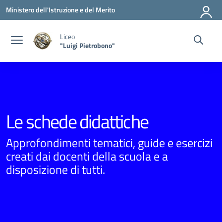
Vai ai contenuti
Vai al menu di navigazione
Vai al footer
Ministero dell'Istruzione e del Merito
Liceo
"Luigi Pietrobono"
Le schede didattiche
Approfondimenti tematici, guide e esercizi
creati dai docenti della scuola e a
disposizione di tutti.