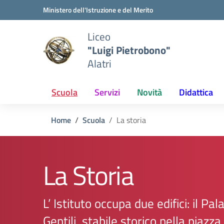
Vai ai contenuti
Vai al menu di navigazione
Vai al footer
Ministero dell'Istruzione e del Merito
Liceo
"Luigi Pietrobono"
Alatri
Scuola
Servizi
Novità
Didattica
Home
Scuola
La storia
La Storia
L’ Istituto occupa due edifici: il Pa
Gentili, stabile storico nella piazza