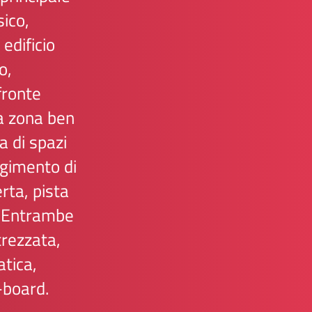
sico,
edificio
o,
 fronte
a zona ben
a di spazi
lgimento di
erta, pista
). Entrambe
trezzata,
atica,
t-board.