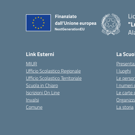
Li
"L
Al
Link Esterni
La Scuo
MIUR
Presenta
Ufficio Scolastico Regionale
I luoghi
Ufficio Scolastico Territoriale
Le perso
Scuola in Chiaro
I numeri 
Iscrizioni On Line
Le carte 
Invalsi
Organizz
Comune
La storia