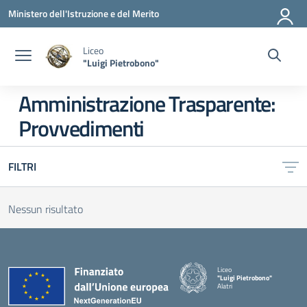
Vai ai contenuti
Vai al menu di navigazione
Vai al footer
Ministero dell'Istruzione e del Merito
Liceo
"Luigi Pietrobono"
Amministrazione Trasparente:
Provvedimenti
FILTRI
Nessun risultato
Liceo
"Luigi Pietrobono"
Alatri