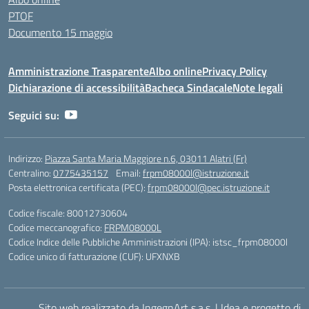
PTOF
Documento 15 maggio
Amministrazione Trasparente
Albo online
Privacy Policy
Dichiarazione di accessibilità
Bacheca Sindacale
Note legali
Seguici su:
Indirizzo:
Piazza Santa Maria Maggiore n.6, 03011 Alatri (Fr)
Centralino:
0775435157
Email:
frpm08000l@istruzione.it
Posta elettronica certificata (PEC):
frpm08000l@pec.istruzione.it
Codice fiscale: 80012730604
Codice meccanografico:
FRPM08000L
Codice Indice delle Pubbliche Amministrazioni (IPA): istsc_frpm08000l
Codice unico di fatturazione (CUF): UFXNXB
Sito web realizzato da IngegnArt s.a.s.
|
Idea e progetto di