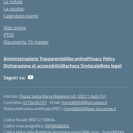
Le notizie
Le circolari
Calendario eventi
Albo online
PTOF
Documento 15 maggio
Amministrazione Trasparente
Albo online
Privacy Policy
Dichiarazione di accessibilità
Bacheca Sindacale
Note legali
Seguici su:
Indirizzo:
Piazza Santa Maria Maggiore n.6, 03011 Alatri (Fr)
Centralino:
0775435157
Email:
frpm08000l@istruzione.it
Posta elettronica certificata (PEC):
frpm08000l@pec.istruzione.it
Codice fiscale: 80012730604
Codice meccanografico:
FRPM08000L
Codice Indice delle Pubbliche Amministrazioni (IPA): istsc_frpm08000l