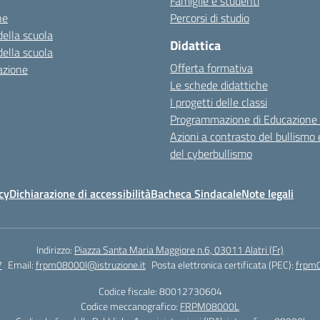
Famiglie e studenti
ne
Percorsi di studio
della scuola
Didattica
della scuola
Offerta formativa
azione
Le schede didattiche
I progetti delle classi
Programmazione di Educazione 
Azioni a contrasto del bullismo 
del cyberbullismo
cy
Dichiarazione di accessibilità
Bacheca Sindacale
Note legali
Indirizzo:
Piazza Santa Maria Maggiore n.6, 03011 Alatri (Fr)
7
Email:
frpm08000l@istruzione.it
Posta elettronica certificata (PEC):
frpm0
Codice fiscale: 80012730604
Codice meccanografico:
FRPM08000L