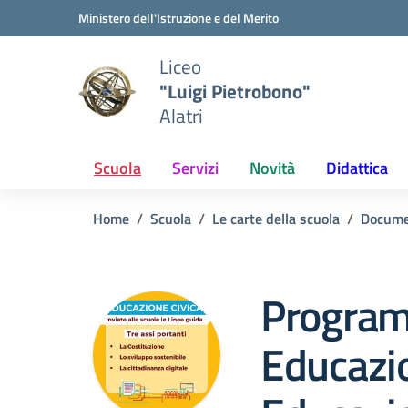
Vai ai contenuti
Vai al menu di navigazione
Vai al footer
Ministero dell'Istruzione e del Merito
Liceo
"Luigi Pietrobono"
Alatri
Scuola
Servizi
Novità
Didattica
Home
Scuola
Le carte della scuola
Docume
Program
Educazio