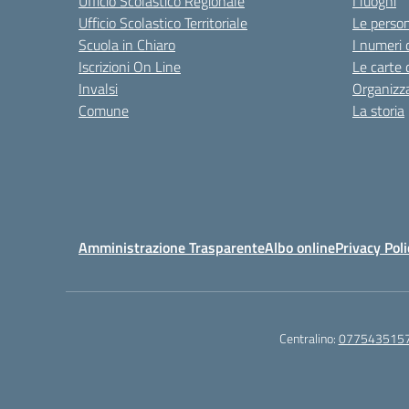
Ufficio Scolastico Regionale
I luoghi
Ufficio Scolastico Territoriale
Le perso
Scuola in Chiaro
I numeri 
Iscrizioni On Line
Le carte 
Invalsi
Organizz
Comune
La storia
Amministrazione Trasparente
Albo online
Privacy Poli
Centralino:
077543515