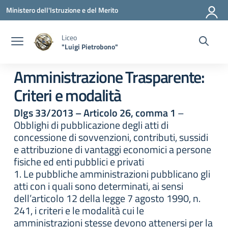
Vai ai contenuti
Vai al menu di navigazione
Vai al footer
Ministero dell'Istruzione e del Merito
Liceo
"Luigi Pietrobono"
Amministrazione Trasparente:
Criteri e modalità
Dlgs 33/2013 – Articolo 26, comma 1
–
Obblighi di pubblicazione degli atti di
concessione di sovvenzioni, contributi, sussidi
e attribuzione di vantaggi economici a persone
fisiche ed enti pubblici e privati
1. Le pubbliche amministrazioni pubblicano gli
atti con i quali sono determinati, ai sensi
dell’articolo 12 della legge 7 agosto 1990, n.
241, i criteri e le modalità cui le
amministrazioni stesse devono attenersi per la