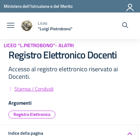
Vai ai contenuti
Vai al menu di navigazione
Vai al footer
Ministero dell'Istruzione e del Merito
Liceo
"Luigi Pietrobono"
LICEO “L.PIETROBONO”- ALATRI
Registro Elettronico Docenti
Accesso al registro elettronico riservato ai
Docenti.
Stampa / Condividi
Argomenti
Registro Elettronico
Indice della pagina