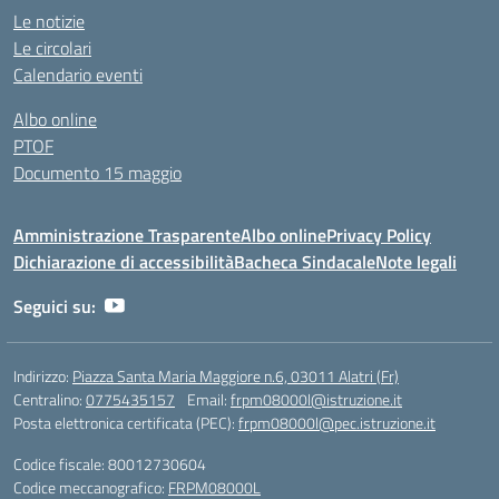
Le notizie
Le circolari
Calendario eventi
Albo online
PTOF
Documento 15 maggio
Amministrazione Trasparente
Albo online
Privacy Policy
Dichiarazione di accessibilità
Bacheca Sindacale
Note legali
Seguici su:
Indirizzo:
Piazza Santa Maria Maggiore n.6, 03011 Alatri (Fr)
Centralino:
0775435157
Email:
frpm08000l@istruzione.it
Posta elettronica certificata (PEC):
frpm08000l@pec.istruzione.it
Codice fiscale: 80012730604
Codice meccanografico:
FRPM08000L