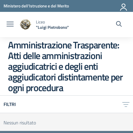
Vai ai contenuti
Vai al menu di navigazione
Vai al footer
Ministero dell'Istruzione e del Merito
Liceo
"Luigi Pietrobono"
Amministrazione Trasparente:
Atti delle amministrazioni
aggiudicatrici e degli enti
aggiudicatori distintamente per
ogni procedura
FILTRI
Nessun risultato