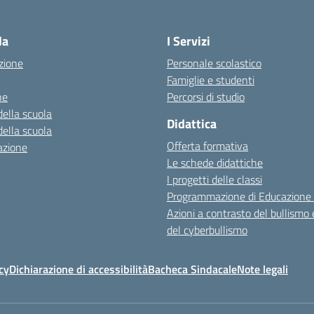
la
I Servizi
zione
Personale scolastico
Famiglie e studenti
ne
Percorsi di studio
della scuola
Didattica
della scuola
Offerta formativa
azione
Le schede didattiche
I progetti delle classi
Programmazione di Educazione 
Azioni a contrasto del bullismo 
del cyberbullismo
cy
Dichiarazione di accessibilità
Bacheca Sindacale
Note legali