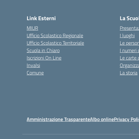
Link Esterni
La Scuo
MIUR
Presenta
Ufficio Scolastico Regionale
I luoghi
Ufficio Scolastico Territoriale
Le perso
Scuola in Chiaro
I numeri 
Iscrizioni On Line
Le carte 
Invalsi
Organizz
Comune
La storia
Amministrazione Trasparente
Albo online
Privacy Poli