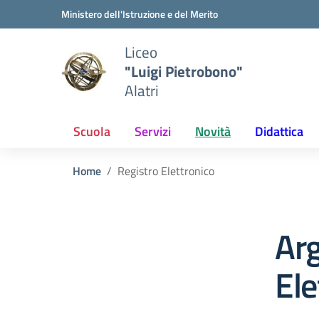
Vai ai contenuti
Vai al menu di navigazione
Vai al footer
Ministero dell'Istruzione e del Merito
Liceo
"Luigi Pietrobono"
Alatri
Scuola
Servizi
Novità
Didattica
Home
Registro Elettronico
Ar
Ele