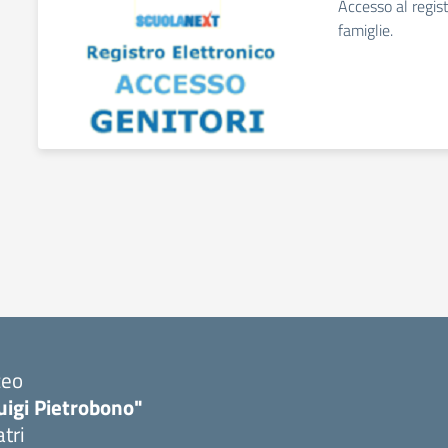
Accesso al regist
famiglie.
ceo
uigi Pietrobono"
atri