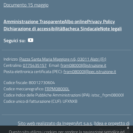
Documento 15 maggio
Amministrazione Trasparente
Albo online
Privacy Policy
Dichiarazione di accessibilità
Bacheca Sindacale
Note legali
Seguici su:
Indirizzo:
Piazza Santa Maria Maggiore n.6, 03011 Alatri (Fr)
Centralino:
0775435157
Email:
frpm08000l@istruzione.it
Posta elettronica certificata (PEC):
frpm08000l@pec.istruzione.it
Codice fiscale: 80012730604
Codice meccanografico:
FRPM08000L
Codice Indice delle Pubbliche Amministrazioni (IPA): istsc_frpm08000l
Codice unico di fatturazione (CUF): UFXNXB
Sito web realizzato da IngegnArt s.a.s.
|
Idea e progetto di
x
Designers Italia
Questo sito utilizza i cookies per rendere la navigazione semplice ed