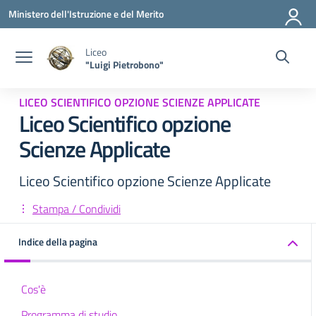
Vai ai contenuti
Vai al menu di navigazione
Vai al footer
Ministero dell'Istruzione e del Merito
Liceo
"Luigi Pietrobono"
LICEO SCIENTIFICO OPZIONE SCIENZE APPLICATE
Liceo Scientifico opzione
Scienze Applicate
Liceo Scientifico opzione Scienze Applicate
Stampa / Condividi
Indice della pagina
Cos'è
Programma di studio