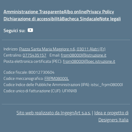
Amministrazione Trasparente
Albo online
Privacy Policy
Dichiarazione di accessibilità
Bacheca Sindacale
Note legali
Seguici su:
Indirizzo:
Piazza Santa Maria Maggiore n.6, 03011 Alatri (Fr)
Centralino:
0775435157
Email:
frpm08000l@istruzione.it
Posta elettronica certificata (PEC):
frpm08000l@pec.istruzione.it
Codice fiscale: 80012730604
Codice meccanografico:
FRPM08000L
Codice Indice delle Pubbliche Amministrazioni (IPA): istsc_frpm08000l
Codice unico di fatturazione (CUF): UFXNXB
Sito web realizzato da IngegnArt s.a.s.
|
Idea e progetto di
Designers Italia