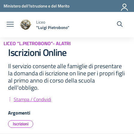
Vai ai contenuti
Vai al menu di navigazione
Vai al footer
Ministero dell'Istruzione e del Merito
Liceo
"Luigi Pietrobono"
LICEO “L.PIETROBONO”- ALATRI
Iscrizioni Online
Il servizio consente alle famiglie di presentare
la domanda di iscrizione on line per i propri figli
al primo anno di corso della scuola
dell'obbligo.
Stampa / Condividi
Argomenti
Iscrizioni