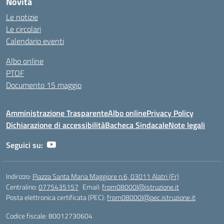
Novità
Le notizie
Le circolari
Calendario eventi
Albo online
PTOF
Documento 15 maggio
Amministrazione Trasparente
Albo online
Privacy Policy
Dichiarazione di accessibilità
Bacheca Sindacale
Note legali
Seguici su:
Indirizzo:
Piazza Santa Maria Maggiore n.6, 03011 Alatri (Fr)
Centralino:
0775435157
Email:
frpm08000l@istruzione.it
Posta elettronica certificata (PEC):
frpm08000l@pec.istruzione.it
Codice fiscale: 80012730604