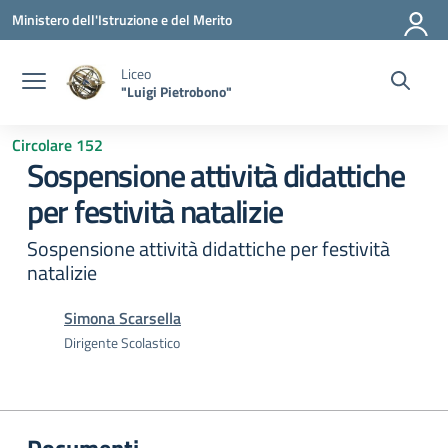
Vai ai contenuti
Vai al menu di navigazione
Vai al footer
Ministero dell'Istruzione e del Merito
Liceo
"Luigi Pietrobono"
Circolare 152
Sospensione attività didattiche
per festività natalizie
Sospensione attività didattiche per festività
natalizie
Simona Scarsella
Dirigente Scolastico