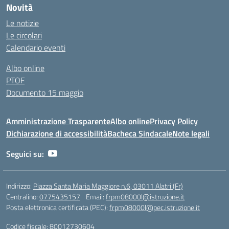
Novità
Le notizie
Le circolari
Calendario eventi
Albo online
PTOF
Documento 15 maggio
Amministrazione Trasparente
Albo online
Privacy Policy
Dichiarazione di accessibilità
Bacheca Sindacale
Note legali
Seguici su:
Indirizzo:
Piazza Santa Maria Maggiore n.6, 03011 Alatri (Fr)
Centralino:
0775435157
Email:
frpm08000l@istruzione.it
Posta elettronica certificata (PEC):
frpm08000l@pec.istruzione.it
Codice fiscale: 80012730604