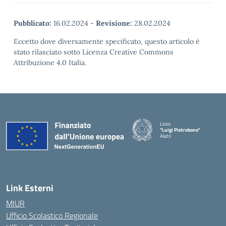
Pubblicato:
16.02.2024
-
Revisione:
28.02.2024
Eccetto dove diversamente specificato, questo articolo è
stato rilasciato sotto Licenza Creative Commons
Attribuzione 4.0 Italia.
Liceo
"Luigi Pietrobono"
Alatri
Link Esterni
MIUR
Ufficio Scolastico Regionale