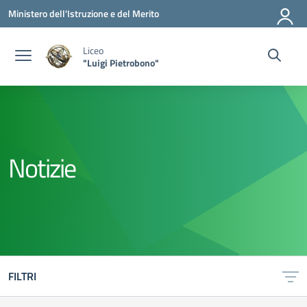
Vai ai contenuti
Vai al menu di navigazione
Vai al footer
Ministero dell'Istruzione e del Merito
Liceo
"Luigi Pietrobono"
Notizie
FILTRI