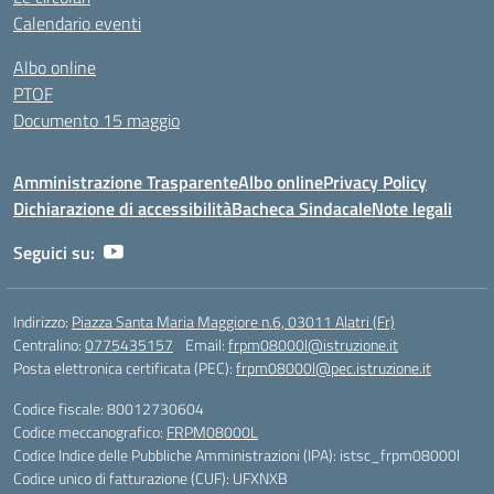
Calendario eventi
Albo online
PTOF
Documento 15 maggio
Amministrazione Trasparente
Albo online
Privacy Policy
Dichiarazione di accessibilità
Bacheca Sindacale
Note legali
Seguici su:
Indirizzo:
Piazza Santa Maria Maggiore n.6, 03011 Alatri (Fr)
Centralino:
0775435157
Email:
frpm08000l@istruzione.it
Posta elettronica certificata (PEC):
frpm08000l@pec.istruzione.it
Codice fiscale: 80012730604
Codice meccanografico:
FRPM08000L
Codice Indice delle Pubbliche Amministrazioni (IPA): istsc_frpm08000l
Codice unico di fatturazione (CUF): UFXNXB