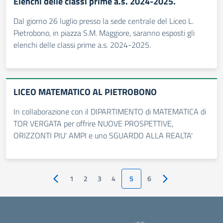
Elenchi delle classi prime a.s. 2024-2025.
Dal giorno 26 luglio presso la sede centrale del Liceo L.
Pietrobono, in piazza S.M. Maggiore, saranno esposti gli
elenchi delle classi prime a.s. 2024-2025.
LICEO MATEMATICO AL PIETROBONO
In collaborazione con il DIPARTIMENTO di MATEMATICA di
TOR VERGATA per offrire NUOVE PROSPETTIVE,
ORIZZONTI PIU' AMPI e uno SGUARDO ALLA REALTA'
1
2
3
4
5
6
Pagina precedente
Pagina successiva