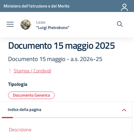
Vai ai contenuti
Vai al menu di navigazione
Vai al footer
Ministero dell'Istruzione e del Merito
Liceo
"Luigi Pietrobono"
Documento 15 maggio 2025
Documento 15 maggio - a.s. 2024-25
Stampa / Condividi
Tipologia
Documento Generico
Indice della pagina
Descrizione