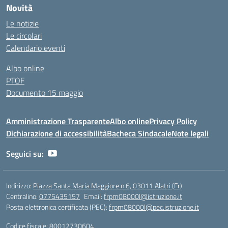
Novità
Le notizie
Le circolari
Calendario eventi
Albo online
PTOF
Documento 15 maggio
Amministrazione Trasparente
Albo online
Privacy Policy
Dichiarazione di accessibilità
Bacheca Sindacale
Note legali
Seguici su:
Indirizzo:
Piazza Santa Maria Maggiore n.6, 03011 Alatri (Fr)
Centralino:
0775435157
Email:
frpm08000l@istruzione.it
Posta elettronica certificata (PEC):
frpm08000l@pec.istruzione.it
Codice fiscale: 80012730604