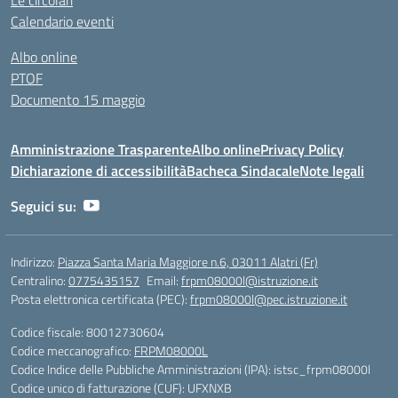
Le circolari
Calendario eventi
Albo online
PTOF
Documento 15 maggio
Amministrazione Trasparente
Albo online
Privacy Policy
Dichiarazione di accessibilità
Bacheca Sindacale
Note legali
Seguici su:
Indirizzo:
Piazza Santa Maria Maggiore n.6, 03011 Alatri (Fr)
Centralino:
0775435157
Email:
frpm08000l@istruzione.it
Posta elettronica certificata (PEC):
frpm08000l@pec.istruzione.it
Codice fiscale: 80012730604
Codice meccanografico:
FRPM08000L
Codice Indice delle Pubbliche Amministrazioni (IPA): istsc_frpm08000l
Codice unico di fatturazione (CUF): UFXNXB