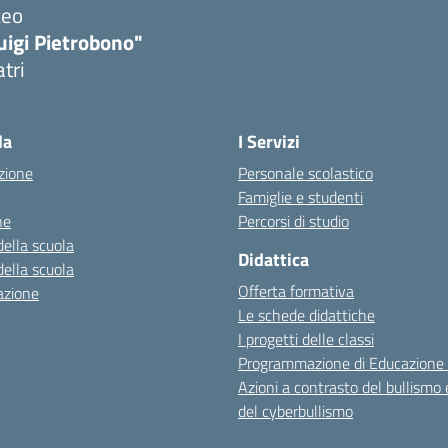
ceo
uigi Pietrobono"
atri
la
I Servizi
zione
Personale scolastico
Famiglie e studenti
ne
Percorsi di studio
della scuola
Didattica
della scuola
Offerta formativa
azione
Le schede didattiche
I progetti delle classi
Programmazione di Educazione 
Azioni a contrasto del bullismo 
del cyberbullismo