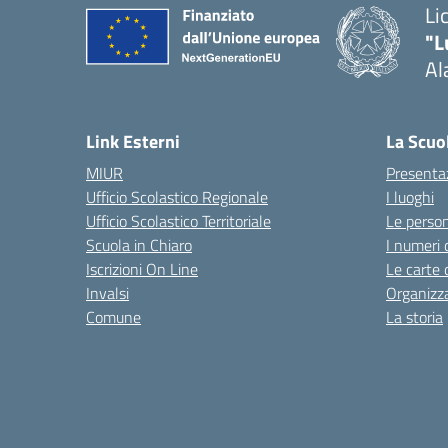
Li
"L
Al
Link Esterni
La Scuo
MIUR
Presenta
Ufficio Scolastico Regionale
I luoghi
Ufficio Scolastico Territoriale
Le perso
Scuola in Chiaro
I numeri 
Iscrizioni On Line
Le carte 
Invalsi
Organizz
Comune
La storia