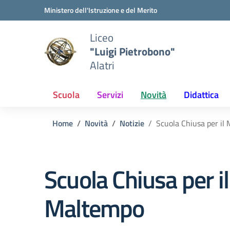
Vai ai contenuti
Vai al menu di navigazione
Vai al footer
Ministero dell'Istruzione e del Merito
Liceo
"Luigi Pietrobono"
Alatri
Scuola
Servizi
Novità
Didattica
Home
Novità
Notizie
Scuola Chiusa per il
Scuola Chiusa per il
Maltempo