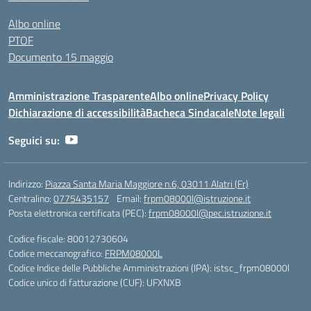
Albo online
PTOF
Documento 15 maggio
Amministrazione Trasparente
Albo online
Privacy Policy
Dichiarazione di accessibilità
Bacheca Sindacale
Note legali
Seguici su:
Indirizzo:
Piazza Santa Maria Maggiore n.6, 03011 Alatri (Fr)
Centralino:
0775435157
Email:
frpm08000l@istruzione.it
Posta elettronica certificata (PEC):
frpm08000l@pec.istruzione.it
Codice fiscale: 80012730604
Codice meccanografico:
FRPM08000L
Codice Indice delle Pubbliche Amministrazioni (IPA): istsc_frpm08000l
Codice unico di fatturazione (CUF): UFXNXB