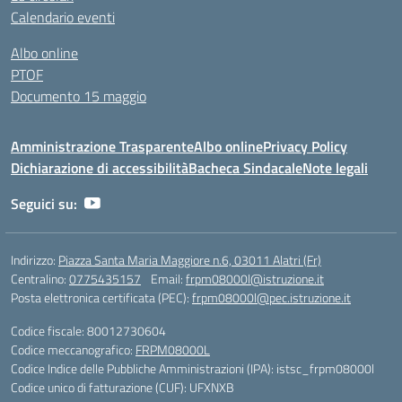
Calendario eventi
Albo online
PTOF
Documento 15 maggio
Amministrazione Trasparente
Albo online
Privacy Policy
Dichiarazione di accessibilità
Bacheca Sindacale
Note legali
Seguici su:
Indirizzo:
Piazza Santa Maria Maggiore n.6, 03011 Alatri (Fr)
Centralino:
0775435157
Email:
frpm08000l@istruzione.it
Posta elettronica certificata (PEC):
frpm08000l@pec.istruzione.it
Codice fiscale: 80012730604
Codice meccanografico:
FRPM08000L
Codice Indice delle Pubbliche Amministrazioni (IPA): istsc_frpm08000l
Codice unico di fatturazione (CUF): UFXNXB